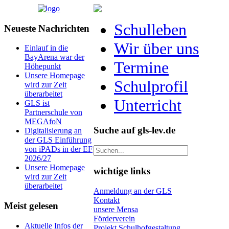
Schulleben
Neueste Nachrichten
Wir über uns
Einlauf in die
BayArena war der
Termine
Höhepunkt
Unsere Homepage
Schulprofil
wird zur Zeit
überarbeitet
Unterricht
GLS ist
Partnerschule von
MEGAfoN
Suche auf gls-lev.de
Digitalisierung an
der GLS Einführung
von iPADs in der EF
2026/27
Unsere Homepage
wichtige links
wird zur Zeit
überarbeitet
Anmeldung an der GLS
Kontakt
Meist gelesen
unsere Mensa
Förderverein
Aktuelle Infos der
Projekt Schulhofgestaltung