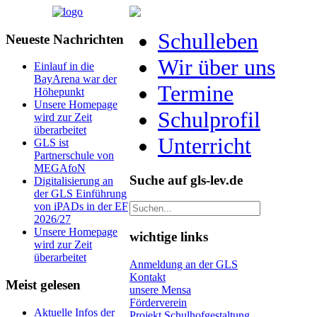
Schulleben
Neueste Nachrichten
Wir über uns
Einlauf in die
BayArena war der
Termine
Höhepunkt
Unsere Homepage
Schulprofil
wird zur Zeit
überarbeitet
Unterricht
GLS ist
Partnerschule von
MEGAfoN
Suche auf gls-lev.de
Digitalisierung an
der GLS Einführung
von iPADs in der EF
2026/27
Unsere Homepage
wichtige links
wird zur Zeit
überarbeitet
Anmeldung an der GLS
Kontakt
Meist gelesen
unsere Mensa
Förderverein
Aktuelle Infos der
Projekt Schulhofgestaltung