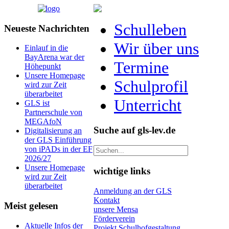
Schulleben
Neueste Nachrichten
Wir über uns
Einlauf in die
BayArena war der
Termine
Höhepunkt
Unsere Homepage
Schulprofil
wird zur Zeit
überarbeitet
Unterricht
GLS ist
Partnerschule von
MEGAfoN
Suche auf gls-lev.de
Digitalisierung an
der GLS Einführung
von iPADs in der EF
2026/27
Unsere Homepage
wichtige links
wird zur Zeit
überarbeitet
Anmeldung an der GLS
Kontakt
Meist gelesen
unsere Mensa
Förderverein
Aktuelle Infos der
Projekt Schulhofgestaltung