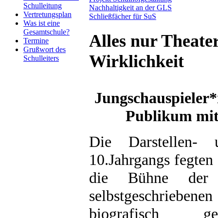
Schulleitung
Nachhaltigkeit an der GLS
Vertretungsplan
Schließfächer für SuS
Was ist eine
Gesamtschule?
Alles nur Theate
Termine
Grußwort des
Wirklichkeit
Schulleiters
Jungschauspieler*
Publikum mit
Die Darstellen- 
10.Jahrgangs fegten
die Bühne der
selbstgeschriebe
biografisch ge