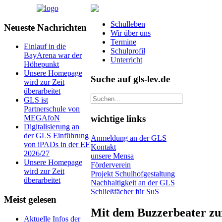
Schulleben
Neueste Nachrichten
Wir über uns
Termine
Einlauf in die
Schulprofil
BayArena war der
Unterricht
Höhepunkt
Unsere Homepage
Suche auf gls-lev.de
wird zur Zeit
überarbeitet
GLS ist
Partnerschule von
wichtige links
MEGAfoN
Digitalisierung an
der GLS Einführung
Anmeldung an der GLS
von iPADs in der EF
Kontakt
2026/27
unsere Mensa
Unsere Homepage
Förderverein
wird zur Zeit
Projekt Schulhofgestaltung
überarbeitet
Nachhaltigkeit an der GLS
Schließfächer für SuS
Meist gelesen
Mit dem Buzzerbeater zu
Aktuelle Infos der