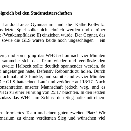
lgreich bei den Stadtmeisterschaften
Landrat-Lucas-Gymnasium und die Käthe-Kollwitz-
 letzte Spiel sollte nicht einfach werden und darüber
e (Wettkampfklasse II) einziehen würde. Der Gegner, das
sowie die GLS waren beide noch ungeschlagen – ein
nern, und somit ging das WHG schon nach vier Minuten
 sammelte sich das Team wieder und verkürzte den
 zweite Halbzeit sollte deutlich spannender werden, da
 angefangen hatte, Defensiv-Rebounds zu holen. Durch
nochmal auf 3 Punkte, und somit stand es vier Minuten
 Die GLS hatte einen Lauf und verkürzte auf 18:17. Nach
zentration unserer Mannschaft jedoch weg, und es
 WHG zu einer Führung von 25:17 brachten. In den letzten
 sodass das WHG am Schluss den Sieg holte mit einem
eu formiertes Team und einen guten zweiten Platz! Wir
mnasium zu einem verdienten Sieg und wünschen viel