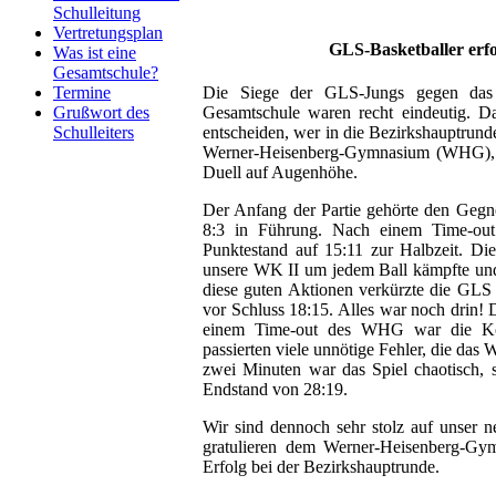
Schulleitung
Vertretungsplan
GLS-Basketballer erfo
Was ist eine
Gesamtschule?
Termine
Die Siege der GLS-Jungs gegen das 
Grußwort des
Gesamtschule waren recht eindeutig. Das
Schulleiters
entscheiden, wer in die Bezirkshauptrund
Werner-Heisenberg-Gymnasium (WHG), 
Duell auf Augenhöhe.
Der Anfang der Partie gehörte den Geg
8:3 in Führung. Nach einem Time-out
Punktestand auf 15:11 zur Halbzeit. Die
unsere WK II um jedem Ball kämpfte und
diese guten Aktionen verkürzte die GLS 
vor Schluss 18:15. Alles war noch drin!
einem Time-out des WHG war die Kon
passierten viele unnötige Fehler, die das
zwei Minuten war das Spiel chaotisch,
Endstand von 28:19.
Wir sind dennoch sehr stolz auf unser n
gratulieren dem Werner-Heisenberg-Gy
Erfolg bei der Bezirkshauptrunde.